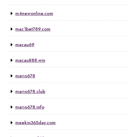
m4newonline.com
mac1bet789.com
macau69
macau888.win
mario678
mario678.club
mario678.info
meekin365day.com