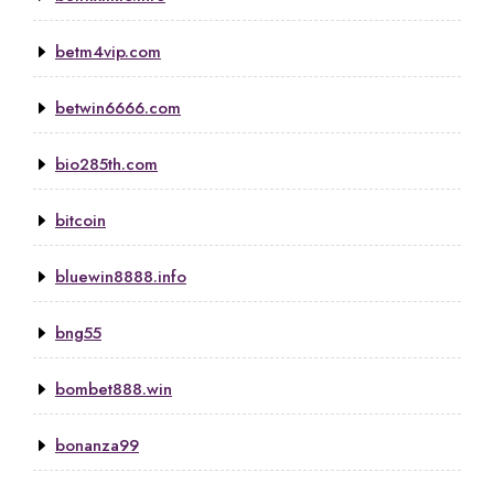
betm4vip.com
betwin6666.com
bio285th.com
bitcoin
bluewin8888.info
bng55
bombet888.win
bonanza99