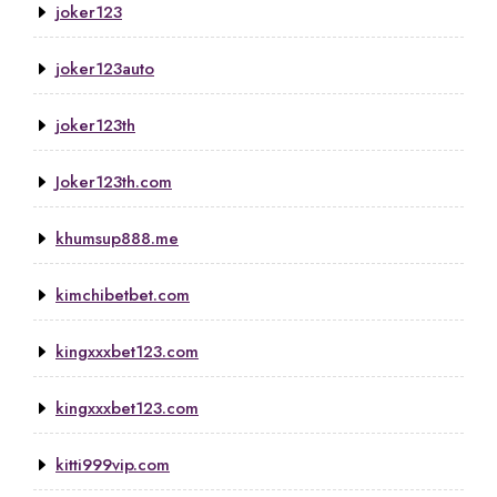
joker123
joker123auto
joker123th
Joker123th.com
khumsup888.me
kimchibetbet.com
kingxxxbet123.com
kingxxxbet123.com
kitti999vip.com