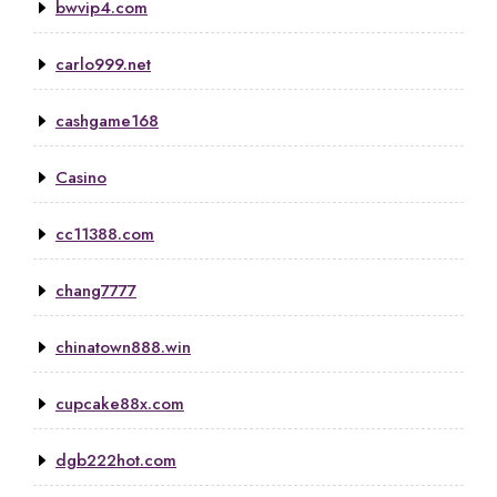
bwvip4.com
carlo999.net
cashgame168
Casino
cc11388.com
chang7777
chinatown888.win
cupcake88x.com
dgb222hot.com