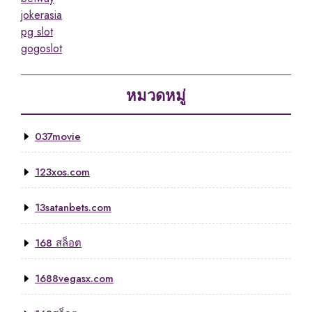
jokerasia
pg slot
gogoslot
หมวดหมู่
037movie
123xos.com
13satanbets.com
168 สล็อต
1688vegasx.com