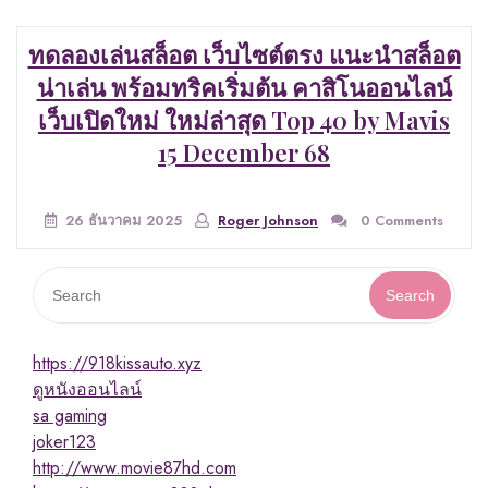
ทดลองเล่นสล็อต เว็บไซต์ตรง แนะนำสล็อต
น่าเล่น พร้อมทริคเริ่มต้น คาสิโนออนไลน์
เว็บเปิดใหม่ ใหม่ล่าสุด Top 40 by Mavis
15 December 68
26 ธันวาคม 2025
Roger Johnson
0 Comments
Search
https://918kissauto.xyz
ดูหนังออนไลน์
sa gaming
joker123
http://www.movie87hd.com