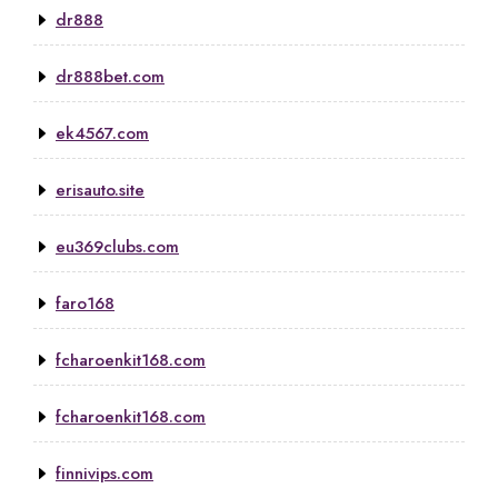
dr888
dr888bet.com
ek4567.com
erisauto.site
eu369clubs.com
faro168
fcharoenkit168.com
fcharoenkit168.com
finnivips.com