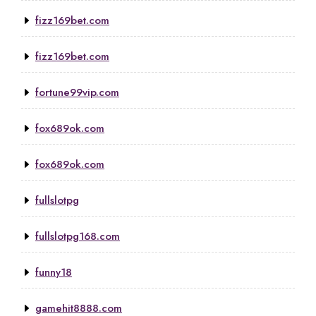
fizz169bet.com
fizz169bet.com
fortune99vip.com
fox689ok.com
fox689ok.com
fullslotpg
fullslotpg168.com
funny18
gamehit8888.com