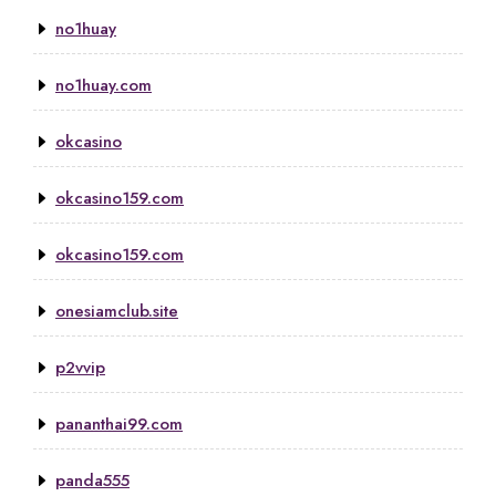
no1huay
no1huay.com
okcasino
okcasino159.com
okcasino159.com
onesiamclub.site
p2vvip
pananthai99.com
panda555