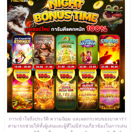
การเข้าใจถึงประวัติ ความนิยม และผลกระทบของบาคาร่า
สามารถช่วยให้ทั้งผู้เล่นและผู้ที่ไม่มีส่วนเกี่ยวข้องในการเล่น