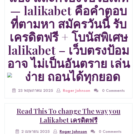
— lalikabet คือคำตอบ
ที่ตามหา สมัครวันนี้ รับ
เครดิตฟรี + โบนัสพิเศษ
lalikabet – เว็บตรงป้อม
อาจ ไม่เป็นอันตราย เล่น
ง่าย ถอนได้ทุกยอด
23 พฤษภาคม 2025
Roger Johnson
0 Comments
Read This To change The way you
Lalikabet เครดิตฟรี
2 เมษายน 2025
Roger Johnson
0 Comments