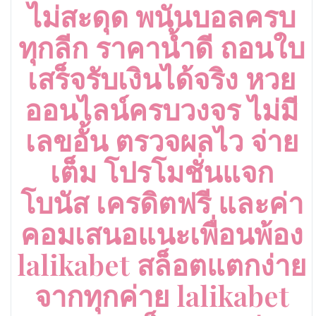
ไม่สะดุด พนันบอลครบ
ทุกลีก ราคาน้ำดี ถอนใบ
เสร็จรับเงินได้จริง หวย
ออนไลน์ครบวงจร ไม่มี
เลขอั้น ตรวจผลไว จ่าย
เต็ม โปรโมชั่นแจก
โบนัส เครดิตฟรี และค่า
คอมเสนอแนะเพื่อนพ้อง
lalikabet สล็อตแตกง่าย
จากทุกค่าย lalikabet