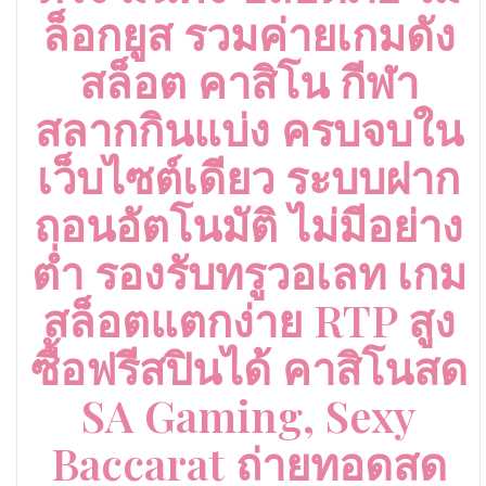
ล็อกยูส รวมค่ายเกมดัง
สล็อต คาสิโน กีฬา
สลากกินแบ่ง ครบจบใน
เว็บไซต์เดียว ระบบฝาก
ถอนอัตโนมัติ ไม่มีอย่าง
ต่ำ รองรับทรูวอเลท เกม
สล็อตแตกง่าย RTP สูง
ซื้อฟรีสปินได้ คาสิโนสด
SA Gaming, Sexy
Baccarat ถ่ายทอดสด