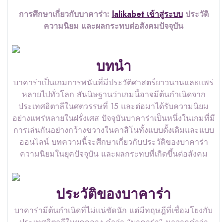
การศึกษาเกี่ยวกับบาคาร่า:
lalikabet เข้าสู่ระบบ
ประวัติ
ความนิยม และผลกระทบต่อสังคมปัจจุบัน
บทนำ
บาคาร่าเป็นเกมการพนันที่มีประวัติศาสตร์ยาวนานและแพร่
หลายไปทั่วโลก สันนิษฐานว่าเกมนี้อาจมีต้นกำเนิดจาก
ประเทศอิตาลีในศตวรรษที่ 15 และต่อมาได้รับความนิยม
อย่างแพร่หลายในฝรั่งเศส ปัจจุบันบาคาร่าเป็นหนึ่งในเกมที่มี
การเล่นกันอย่างกว้างขวางในคาสิโนทั้งแบบดั้งเดิมและแบบ
ออนไลน์ บทความนี้จะศึกษาเกี่ยวกับประวัติของบาคาร่า
ความนิยมในยุคปัจจุบัน และผลกระทบที่เกิดขึ้นต่อสังคม
ประวัติของบาคาร่า
บาคาร่ามีต้นกำเนิดที่ไม่แน่ชัดนัก แต่มีทฤษฎีที่เชื่อมโยงกับ