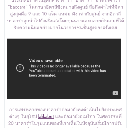
ประเทศอิตาลีในยุคกลาง คำว่า “บาคาร่า” มาจากคำว่า
“baccara” ในภาษาอิตาลีซึ่งหมายถึงศูนย์ สื่อถึงค่าไพ่ที่มีค่า
สูงสุดคือ 9 และ 10 แจ็ค แหม่ม คิง เท่ากับศูนย์ จากอิตาลี
บาคาร่าถูกนำไปยังฝรั่งเศสโดยขุนนางและกลายเป็นเกมที่ได้
รับความนิยมอย่างมากในวงการชนชั้นสูงของฝรั่งเศส
การแพร่หลายของบาคาร่าต่อมายังคงดำเนินไปยังประเทศ
ต่างๆ ในยุโรป
lalikabet
และต่อมายังอเมริกา ในศตวรรษที่
20 บาคาร่าในรูปแบบของที่เราเห็นในปัจจุบันเริ่มมีการปรับ