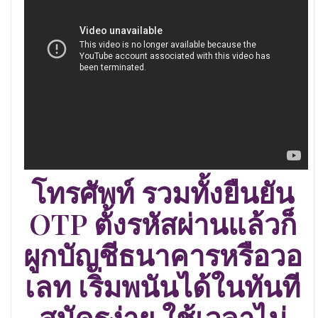
โทรศัพท์ รวมทั้งยืนยัน
OTP ตั้งรหัสผ่านแล้วก็
ผูกบัญชีธนาคารหรือวอ
เลท เริ่มพนันได้ในทันที
สมัครง่าย ใช้เวลาไม่