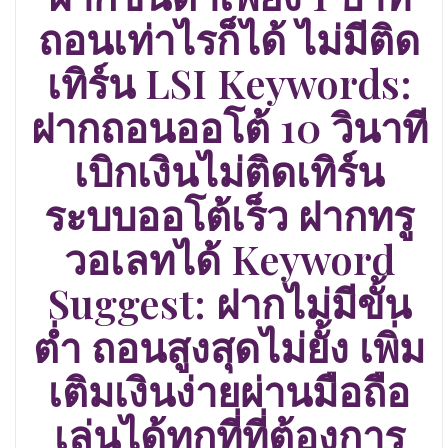
ถอนเท่าไรก็ได้ ไม่มีติด
เทิร์น LSI Keywords:
ฝากถอนออโต้ 10 วินาที
เบิกเงินไม่ติดเทิร์น
ระบบออโต้เร็ว ฝากทรู
วอเลทได้ Keyword
Suggest: ฝากไม่มีขั้น
ต่ำ ถอนสูงสุดไม่ยั้ง เพิ่ม
เติมเงินง่ายผ่านมือถือ
เล่นได้ทุกที่ที่ต้องการ