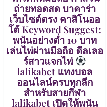
ถ่ายทอดสด บาคาร่า
เว็บไซต์ตรง คาสิโนออ
โต้ Keyword Suggest:
พนันอย่างต่ำ 10 บาท
เล่นไพ่ผ่านมือถือ ดีลเลอ
ร์สาวแจกไพ่
lalikabet แทงบอล
ออนไลน์ครบทุกลีก
สำหรับสายกีฬา
lalikabet เปิดให้พนัน