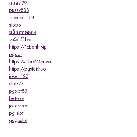
สล็อต99
pussy888
บาคาร่า168
slotxo
สล็อตทดลอง
หนังโป๊ไทย
https://1xbetth.vip
pgslot
https://allbet24hr.win
https://pgslotth.io
joker 123
slot777
pgslot88
betway
jokerasia
pg slot
gogoslot