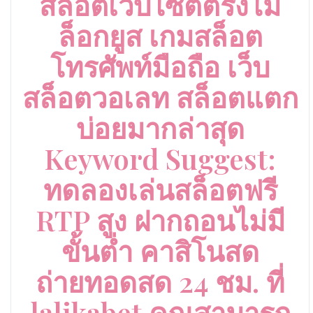
สล็อตเว็บไซต์ตรงไม่
ล็อกยูส เกมสล็อต
โทรศัพท์มือถือ เว็บ
สล็อตวอเลท สล็อตแตก
บ่อยมากล่าสุด
Keyword Suggest:
ทดลองเล่นสล็อตฟรี
RTP สูง ฝากถอนไม่มี
ขั้นต่ำ คาสิโนสด
ถ่ายทอดสด 24 ชม. ที่
lalikabet คุณสามารถ