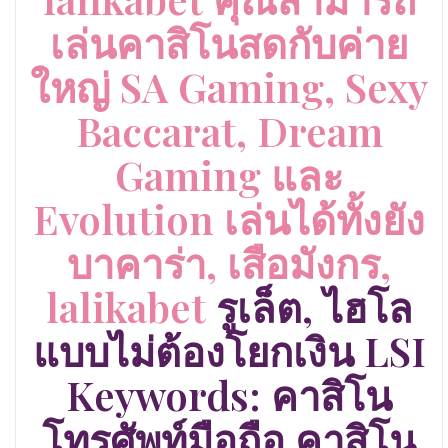
เล่นคาสิโนสดกับค่าย
ใหญ่ SA Gaming, Sexy
Baccarat, Dream
Gaming และ
Evolution เล่นได้ทั้งยัง
บาคาร่า, เสือมังกร,
lalikabet
รูเล็ต, ไฮโล
แบบไม่ต้องโยกเงิน LSI
Keywords: คาสิโน
โทรศัพท์มือถือ คาสิโน