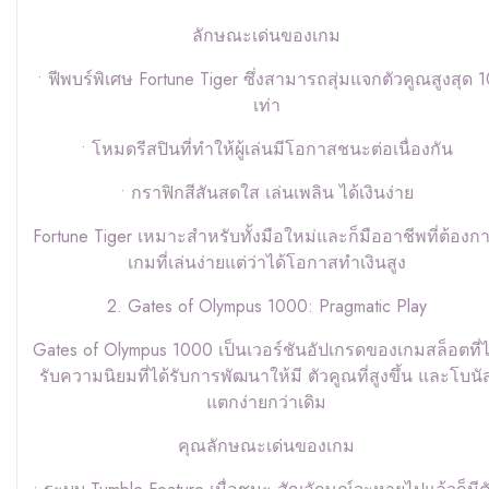
ลักษณะเด่นของเกม
• ฟีพบร์พิเศษ Fortune Tiger ซึ่งสามารถสุ่มแจกตัวคูณสูงสุด 1
เท่า
• โหมดรีสปินที่ทำให้ผู้เล่นมีโอกาสชนะต่อเนื่องกัน
• กราฟิกสีสันสดใส เล่นเพลิน ได้เงินง่าย
Fortune Tiger เหมาะสำหรับทั้งมือใหม่และก็มืออาชีพที่ต้องก
เกมที่เล่นง่ายแต่ว่าได้โอกาสทำเงินสูง
2. Gates of Olympus 1000: Pragmatic Play
Gates of Olympus 1000 เป็นเวอร์ชันอัปเกรดของเกมสล็อตที่ไ
รับความนิยมที่ได้รับการพัฒนาให้มี ตัวคูณที่สูงขึ้น และโบนั
แตกง่ายกว่าเดิม
คุณลักษณะเด่นของเกม