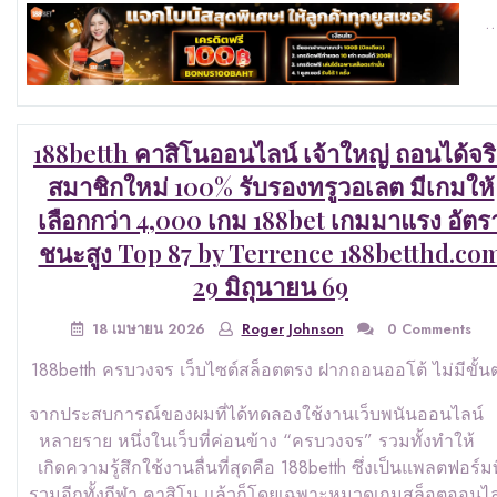
188betth คาสิโนออนไลน์ เจ้าใหญ่ ถอนได้จริ
สมาชิกใหม่ 100% รับรองทรูวอเลต มีเกมให้
เลือกกว่า 4,000 เกม 188bet เกมมาแรง อัตร
ชนะสูง Top 87 by Terrence 188betthd.co
29 มิถุนายน 69
18 เมษายน 2026
Roger Johnson
0 Comments
188betth ครบวงจร เว็บไซต์สล็อตตรง ฝากถอนออโต้ ไม่มีขั้นต
จากประสบการณ์ของผมที่ได้ทดลองใช้งานเว็บพนันออนไลน์
หลายราย หนึ่งในเว็บที่ค่อนข้าง “ครบวงจร” รวมทั้งทำให้
เกิดความรู้สึกใช้งานลื่นที่สุดคือ 188betth ซึ่งเป็นแพลตฟอร์มที
รวมอีกทั้งกีฬา คาสิโน แล้วก็โดยเฉพาะหมวดเกมสล็อตออนไล