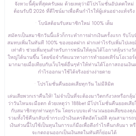
จังหวะนี้คุ้มที่สุดครับผม ด้วยเหตุว่ามีโปรโมชั่นอัปเดตใหม่
ต้อนรับปี 2026 ที่ดีไซน์มาเพื่อคืนกำไรให้ผู้เล่นอย่างแท้จริง
• โบนัสต้อนรับสมาชิกใหม่ 100% เต็ม
สมัครเป็นสมาชิกวันนี้แล้วก็กระทำการฝากเงินครั้งแรก รับโบน
สมทบเพิ่มในทันที 100% ของยอดฝาก ฝากเท่าไรรับเพิ่มไปเลย
เท่าตัว ช่วยเพิ่มทุนสำหรับการพนันให้คุณได้โอกาสลุ้นรางวั
ใหญ่ได้นานขึ้น โดยข้อจำกัดแนวทางการทำยอดเทิร์นโอเวอร์ต
มากมายเมื่อเทียบกับเว็บไซต์อื่นๆทำให้ท่านได้โอกาสถอนเงิน
กำไรออกมาใช้ได้จริงอย่างง่ายดาย
• โปรโมชั่นคืนยอดเสียทุกวัน ไม่มีลิมิต
เล่นเสียพวกเราคืนให้! ไม่จำเป็นที่จะต้องมาวิตกกังวลหรือกลุ้
ว่าวันไหนจะมือตก ด้วยเหตุว่า 188bet มีโปรโมชั่นคืนยอดเสียใ
กับสมาชิกทุกท่านทุกวัน โดยระบบจะคำนวณยอดเสียของคุ
รวมทั้งใช้คืนกลับเข้ากระเป๋าเงินเครดิตอัตโนมัติ คุณสามารถ
เงินส่วนนี้ไปใช้เป็นทุนในการแก้มือเพื่อดึงกำไรคืนกลับมา หร
จะกดถอนออกเป็นเงินสดในทันทีก็ย่อมได้