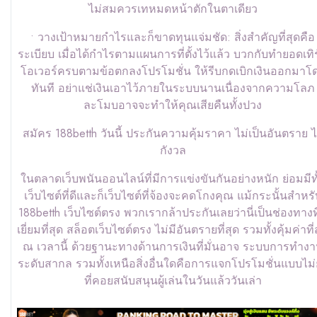
ไม่สมควรเทหมดหน้าตักในตาเดียว
• วางเป้าหมายกำไรและก็ขาดทุนแจ่มชัด: สิ่งสำคัญที่สุดคือ
ระเบียบ เมื่อได้กำไรตามแผนการที่ตั้งไว้แล้ว บวกกับทำยอดเทิ
โอเวอร์ครบตามข้อตกลงโปรโมชั่น ให้รีบกดเบิกเงินออกมาโ
ทันที อย่าแช่เงินเอาไว้ภายในระบบนานเนื่องจากความโลภ
ละโมบอาจจะทำให้คุณเสียคืนทั้งปวง
สมัคร 188betth วันนี้ ประกันความคุ้มราคา ไม่เป็นอันตราย ไ
กังวล
ในตลาดเว็บพนันออนไลน์ที่มีการแข่งขันกันอย่างหนัก ย่อมมีทั
เว็บไซต์ที่ดีและก็เว็บไซต์ที่จ้องจะคดโกงคุณ แม้กระนั้นสำหรั
188betth เว็บไซต์ตรง พวกเรากล้าประกันเลยว่านี่เป็นช่องทางที
เยี่ยมที่สุด สล็อตเว็บไซต์ตรง ไม่มีอันตรายที่สุด รวมทั้งคุ้มค่าที่
ณ เวลานี้ ด้วยฐานะทางด้านการเงินที่มั่นอาจ ระบบการทำง
ระดับสากล รวมทั้งเหนือสิ่งอื่นใดคือการแจกโปรโมชั่นแบบไม่ย
ที่คอยสนับสนุนผู้เล่นในวันแล้ววันเล่า