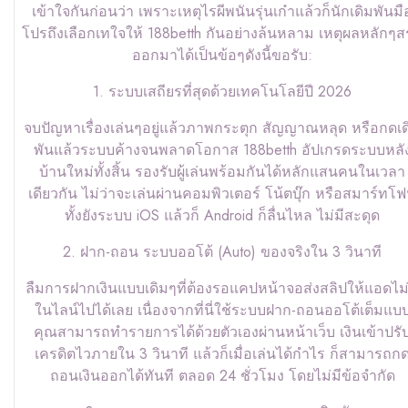
เข้าใจกันก่อนว่า เพราะเหตุไรผีพนันรุ่นเก๋าแล้วก็นักเดิมพันมื
โปรถึงเลือกเทใจให้ 188betth กันอย่างล้นหลาม เหตุผลหลักๆส
ออกมาได้เป็นข้อๆดังนี้ขอรับ:
1. ระบบเสถียรที่สุดด้วยเทคโนโลยีปี 2026
จบปัญหาเรื่องเล่นๆอยู่แล้วภาพกระตุก สัญญาณหลุด หรือกดเด
พันแล้วระบบค้างจนพลาดโอกาส 188betth อัปเกรดระบบหลั
บ้านใหม่ทั้งสิ้น รองรับผู้เล่นพร้อมกันได้หลักแสนคนในเวลา
เดียวกัน ไม่ว่าจะเล่นผ่านคอมพิวเตอร์ โน้ตบุ๊ก หรือสมาร์ทโ
ทั้งยังระบบ iOS แล้วก็ Android ก็ลื่นไหล ไม่มีสะดุด
2. ฝาก-ถอน ระบบออโต้ (Auto) ของจริงใน 3 วินาที
ลืมการฝากเงินแบบเดิมๆที่ต้องรอแคปหน้าจอส่งสลิปให้แอดไม
ในไลน์ไปได้เลย เนื่องจากที่นี่ใช้ระบบฝาก-ถอนออโต้เต็มแบ
คุณสามารถทำรายการได้ด้วยตัวเองผ่านหน้าเว็บ เงินเข้าปรั
เครดิตไวภายใน 3 วินาที แล้วก็เมื่อเล่นได้กำไร ก็สามารถก
ถอนเงินออกได้ทันที ตลอด 24 ชั่วโมง โดยไม่มีข้อจำกัด