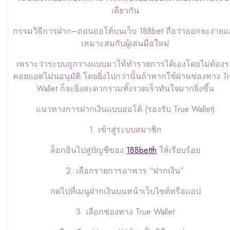
เดียวกัน
กรรมวิธีการฝาก–ถอนออโต้บนเว็บ 188bet ถือว่าออกจะง่ายแ
เหมาะสมกับผู้เล่นมือใหม่
เพราะว่าระบบถูกวางแบบมาให้ทำรายการได้เองโดยไม่ต้องร
คอยแอดไม่นอนุมัติ โดยยิ่งไปกว่านั้นถ้าหากใช้ผ่านช่องทาง T
Wallet ก็จะยิ่งสะดวกรวมทั้งรวดเร็วทันใจมากยิ่งขึ้น
แนวทางการฝากเงินแบบออโต้ (รองรับ True Wallet)
1. เข้าสู่ระบบสมาชิก
ล็อกอินไปสู่บัญชีของ
188betth
ให้เรียบร้อย
2. เลือกรายการอาหาร “ฝากเงิน”
กดไปที่เมนูฝากเงินบนหน้าเว็บไซต์หรือแอป
3. เลือกช่องทาง True Wallet