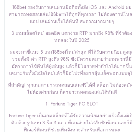
188bet รองรับการเล่นผ่านมือถือทั้งยัง iOS และ Android ผม
สามารถทดสอบเล่น188betthได้ทุกที่ทุกเวลา ไม่ต้องดาวน์โห
แอป เล่นผ่านเว็บได้ทันที สะดวกมากมายๆ
3 เกมสล็อตใหม่ ยอดฮิต แตกง่าย RTP มากถึง 98% ที่จำต้อ
ทดลองในปี 2025
ผมจะมาชี้แนะ 5 เกม188betใหม่ล่าสุด ที่ได้รับความนิยมสูงสุ
รวมทั้งมี ค่า RTP สูงถึง 98% ซึ่งมีความหมายว่าเกมพวกนี้มี
อัตราการใช้คืนให้ผู้เล่นสูง แล้วก็มีโอกาสทำกำไรได้มากขึ้น
เหมาะกับทั้งยังมือใหม่แล้วก็มือโปรที่อยากลุ้นแจ็คพอตแบบจุ
ที่สำคัญ! ทุกเกมสามารถทดสอบเล่นฟรีได้ที่ สล็อต ไม่ต้องสมั
ไม่ต้องฝากก่อน ก็สามารถทดลองเล่นได้ทันที
1. Fortune Tiger:PG SLOT
Fortune Tiger เป็นเกมสล็อตที่ได้รับความนิยมอย่างเร็วตั้งแต่เป
ตัว ด้วยรูปแบบ 3 รีล 3 แถว ที่เล่นง่ายไม่สลับซับซ้อน และก็ม
ฟีเจอร์พิเศษที่ช่วยเพิ่มจังหวะสำหรับเพื่อการชนะ