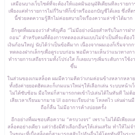
เสมือนบางเว็บไซต์ที่จะต้องให้แอดมินอนุมัติเตียนทีละรายกา
เพียงแค่ทำรายการไม่กี่วินาทีก็เข้าหรือออกบัญชีได้เลย ซึ่งที่ต
นี้ช่วยลดความรู้สึกไม่ค่อยสบายใจเรื่องความล่าช้าได้มาก
อีกจุดที่ผมมองว่าสำคัญคือ “ไม่มีอย่างน้อยสำหรับในการฝา
ถอน” สำหรับคนที่ต้องการทดลองเล่นแบบไม่จำเป็นที่จะต้องใ
เงินก้อนใหญ่ นับได้ว่าเป็นข้อดีมาก เนื่องจากผมเองก็เริ่มจาก
ทดลองฝากเล็กๆเพื่อดูระบบก่อน พอมีความเห็นว่าแนวทางกา
ทำรายการเสถียรรวมทั้งโปร่งใส ก็เลยเบาๆเพิ่มระดับการใช้ง
ขึ้น
ในส่วนของเกมสล็อต ผมมีความคิดว่าเกมค่อนข้างหลากหลาย 
ทั้งยังค่ายยอดฮิตและก็เกมแนวใหม่ๆให้เลือกเล่น ระบบหน้าเว
ไม่ได้ซับซ้อน มือใหม่ก็สามารถกดเข้าไปเล่นได้ในทันที ไม่ต้
เสียเวลาเรียนมากมาย UI ออกจะเรียบง่าย โหลดไว เล่นผ่านมื
ถือก็ลื่น ไม่มีอาการค้างบ่อยครั้ง
อีกอย่างที่ผมชอบคือความ “ครบวงจร” เพราะไม่ได้มีเพียงแค
สล็อตอย่างเดียว แต่ว่ายังมีตัวเลือกอื่นๆให้เล่นเสริม ทำให้ไม่จ
ในขณะที่เบื่อสล็อตก็สามารถสลับไปอันอื่นได้โดยทันทีในระ