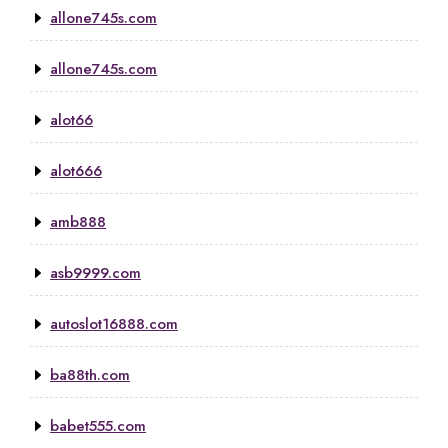
allone745s.com
allone745s.com
alot66
alot666
amb888
asb9999.com
autoslot16888.com
ba88th.com
babet555.com