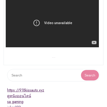
…
Search
https://918kissauto.xyz
ดูหนังออนไลน์
sa gaming