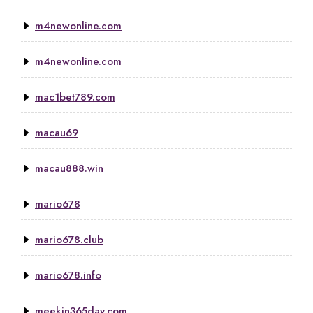
m4newonline.com
m4newonline.com
mac1bet789.com
macau69
macau888.win
mario678
mario678.club
mario678.info
meekin365day.com