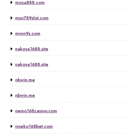
moza888.com
mun789slot.com
mwin9s.com
nakoya1688.site
nakoya1688.site
nbwin.me
nbwin.me
nemo168casino.com
niseko168bet.com