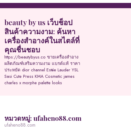
Skip
to
content
beauty by us เว็บช็อป
สินค้าความงาม: ค้นหา
เครื่องสำอางค์ในสไตล์ที่
คุณชื่นชอบ
https://beautybyus.co ขายเครื่องสำอาง
ผลิตภัณฑ์เสริมความงาม แบรด์แท้ ราคา
ประหยัด dior channel Estée Lauder YSL
Sasi Cute Press KMA Cosmetic james
charles x morphe palette looks
หมวดหมู่:
ufaheno88.com
ufaheno88.com