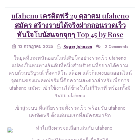
ufaheno เครดิตฟรี 29 ตุลาคม ufaheno
สมัคร สร้างรายได้จริงฝากถอนรวดเร็ว
ทันใจโบนัสแจกจุกๆ Top 45 by Rose
13 กรกฎาคม 2025
Roger Johnson
0 Comments
ในยุคที่เกมพนันออนไลน์เติบโตอย่างรวดเร็ว ufaheno
แปลงเป็นหนทางอันดับที่หนึ่งสำหรับคนที่อยากได้ความ
ครบถ้วนบริบูรณ์ ทั้งคาสิโน สล็อต แล้วก็แทงบอลออนไลน์
จุดเด่นของแพลตฟอร์มนี้คือความสะดวกสำหรับเพื่อการ
ufaheno สมัคร เข้าใช้งานได้ข้างในไม่กี่วินาที พร้อมทั้งมี
ระบบ ufaheno
เข้าสู่ระบบ ที่เสถียรรวมทั้งรวดเร็ว พร้อมรับ ufaheno
เครดิตฟรี ตั้งแต่หนแรกที่สมัครสมาชิก
ทำไมถึงควรจะเลือกเล่นกับ ufaheno