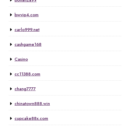
bonanza99
bwvip4.com
carlo999.net
cashgame168
Casino
cc11388.com
chang7777
chinatown888.win
cupcake88x.com