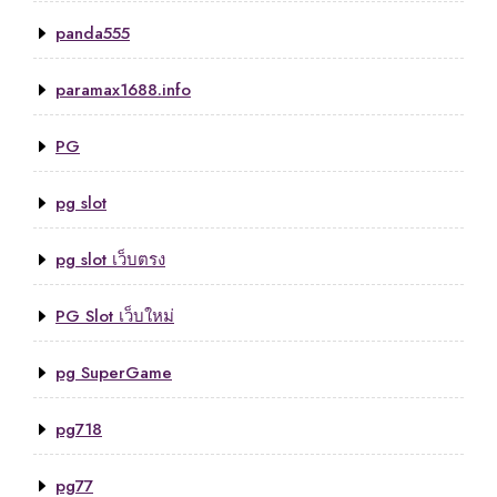
panda555
paramax1688.info
PG
pg slot
pg slot เว็บตรง
PG Slot เว็บใหม่
pg SuperGame
pg718
pg77