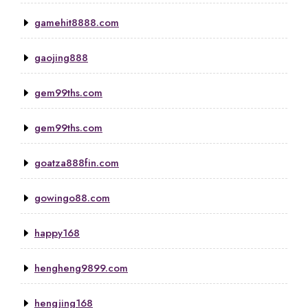
gamehit8888.com
gaojing888
gem99ths.com
gem99ths.com
goatza888fin.com
gowingo88.com
happy168
hengheng9899.com
hengjing168