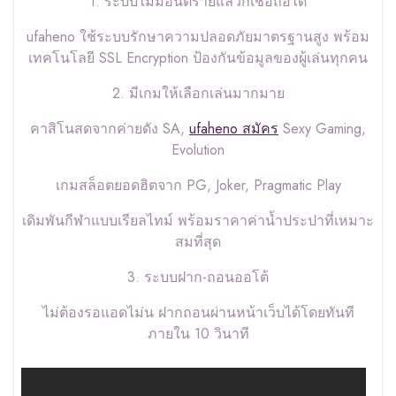
1. ระบบไม่มีอันตรายแล้วก็เชื่อถือได้
ufaheno ใช้ระบบรักษาความปลอดภัยมาตรฐานสูง พร้อม
เทคโนโลยี SSL Encryption ป้องกันข้อมูลของผู้เล่นทุกคน
2. มีเกมให้เลือกเล่นมากมาย
คาสิโนสดจากค่ายดัง SA,
ufaheno สมัคร
Sexy Gaming,
Evolution
เกมสล็อตยอดฮิตจาก PG, Joker, Pragmatic Play
เดิมพันกีฬาแบบเรียลไทม์ พร้อมราคาค่าน้ำประปาที่เหมาะ
สมที่สุด
3. ระบบฝาก-ถอนออโต้
ไม่ต้องรอแอดไม่น ฝากถอนผ่านหน้าเว็บได้โดยทันที
ภายใน 10 วินาที