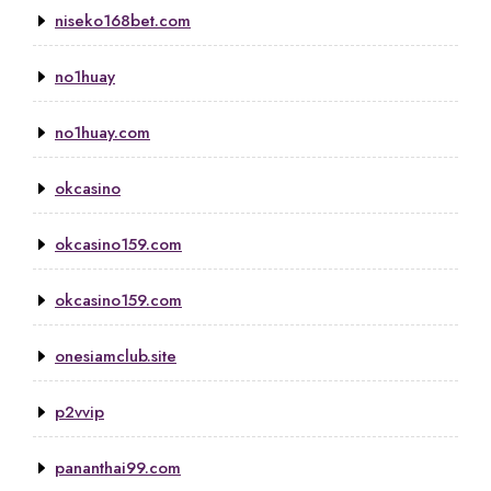
niseko168bet.com
no1huay
no1huay.com
okcasino
okcasino159.com
okcasino159.com
onesiamclub.site
p2vvip
pananthai99.com