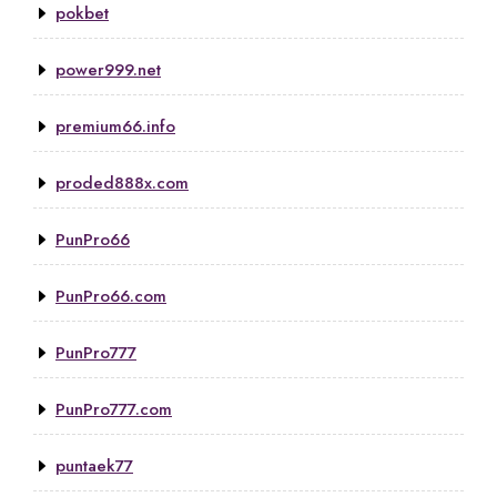
pokbet
power999.net
premium66.info
proded888x.com
PunPro66
PunPro66.com
PunPro777
PunPro777.com
puntaek77