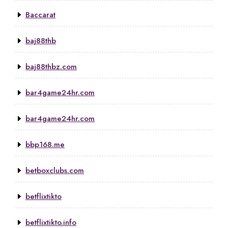
Baccarat
baj88thb
baj88thbz.com
bar4game24hr.com
bar4game24hr.com
bbp168.me
betboxclubs.com
betflixtikto
betflixtikto.info