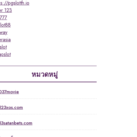
ps://pgslotth.io
er 123
t777
lot88
way
erasia
slot
oslot
หมวดหมู่
037movie
123xos.com
13satanbets.com