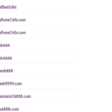
allbet24hr
allone745s.com
allone745s.com
alot66
alot666
amb888
asb9999.com
autoslot16888.com
ba88th.com