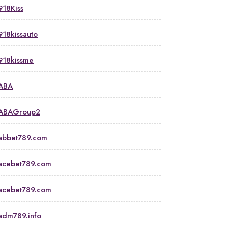
918Kiss
918kissauto
918kissme
ABA
ABAGroup2
abbet789.com
acebet789.com
acebet789.com
adm789.info