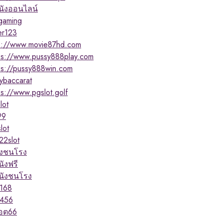
นังออนไลน์
gaming
er123
p://www.movie87hd.com
ps://www.pussy888play.com
ps://pussy888win.com
ybaccarat
ps://www.pgslot.golf
lot
99
slot
e22slot
ังชนโรง
นังฟรี
นังชนโรง
t168
t456
็อต66