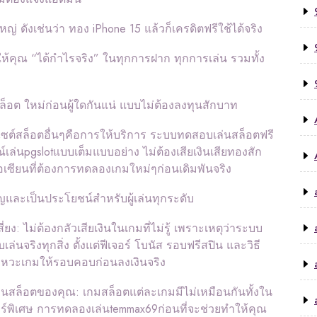
่ ดังเช่นว่า ทอง iPhone 15 แล้วก็เครดิตฟรีใช้ได้จริง
ให้คุณ “ได้กำไรจริง” ในทุกการฝาก ทุกการเล่น รวมทั้ง
ล็อต ใหม่ก่อนผู้ใดกันแน่ แบบไม่ต้องลงทุนสักบาท
็บไซต์สล็อตอื่นๆคือการให้บริการ ระบบทดสอบเล่นสล็อตฟรี
์เล่นpgslotแบบเต็มแบบอย่าง ไม่ต้องเสียเงินเสียทองสัก
หรือเซียนที่ต้องการทดลองเกมใหม่ๆก่อนเดิมพันจริง
และเป็นประโยชน์สำหรับผู้เล่นทุกระดับ
: ไม่ต้องกลัวเสียเงินในเกมที่ไม่รู้ เพราะเหตุว่าระบบ
่นจริงทุกสิ่ง ตั้งแต่ฟีเจอร์ โบนัส รอบฟรีสปิน และวิธี
จังหวะเกมให้รอบคอบก่อนลงเงินจริง
ล่นสล็อตของคุณ: เกมสล็อตแต่ละเกมมีไม่เหมือนกันทั้งใน
ร์พิเศษ การทดลองเล่นtemmax69ก่อนที่จะช่วยทำให้คุณ