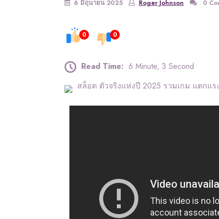
6 มิถุนายน 2025
Roger Johnson
0 Co
0
0
Read Time:
6 Minute, 3 Second
สล็อต ตัวจริงแห่งปี 2025 รวมเกม แตกแร