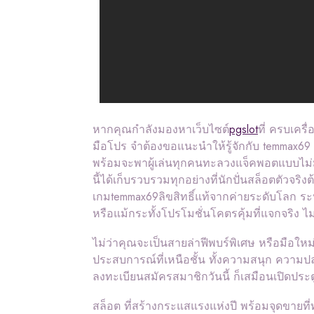
หากคุณกำลังมองหาเว็บไซต์
pgslot
ที่ ครบเครื่
มือโปร จำต้องขอแนะนำให้รู้จักกับ temmax69 
พร้อมจะพาผู้เล่นทุกคนทะลวงแจ็คพอตแบบไม่มียั้
นี้ได้เก็บรวบรวมทุกอย่างที่นักปั่นสล็อตตัวจริง
เกมtemmax69ลิขสิทธิ์แท้จากค่ายระดับโลก ระบ
หรือแม้กระทั้งโปรโมชั่นโคตรคุ้มที่แจกจริง ไ
ไม่ว่าคุณจะเป็นสายล่าฟีพบร์พิเศษ หรือมือใหม่
ประสบการณ์ที่เหนือชั้น ทั้งความสนุก ความปลอ
ลงทะเบียนสมัครสมาชิกวันนี้ ก็เสมือนเปิดประตู
สล็อต ที่สร้างกระแสแรงแห่งปี พร้อมจุดขายที