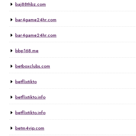
baj88thbz.com
bar4game24hr.com
bar4game24hr.com
bbp168.me
betboxclubs.com
betflixtikto
betflixtikto.info
betflixtikto.info
betm4vip.com