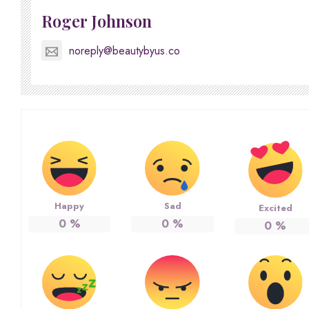
Roger Johnson
noreply@beautybyus.co
Happy
Sad
Excited
0
%
0
%
0
%