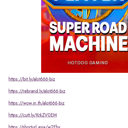
https://bit.ly/alot666-biz
https://rebrand.ly/alot666-biz
https://wow.in.th/alot666-biz
https://cutt.ly/KrkZV0EM
https://shorturl.asia/w2Ehv