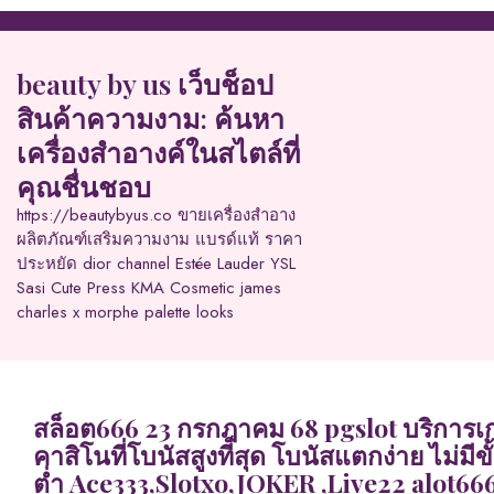
Skip
to
content
beauty by us เว็บช็อป
สินค้าความงาม: ค้นหา
เครื่องสำอางค์ในสไตล์ที่
คุณชื่นชอบ
https://beautybyus.co ขายเครื่องสำอาง
ผลิตภัณฑ์เสริมความงาม แบรด์แท้ ราคา
ประหยัด dior channel Estée Lauder YSL
Sasi Cute Press KMA Cosmetic james
charles x morphe palette looks
สล็อต666 23 กรกฎาคม 68 pgslot บริการเ
คาสิโนที่โบนัสสูงที่สุด โบนัสแตกง่าย ไม่มีขั
ต่ำ Ace333,Slotxo,JOKER ,Live22 alot66