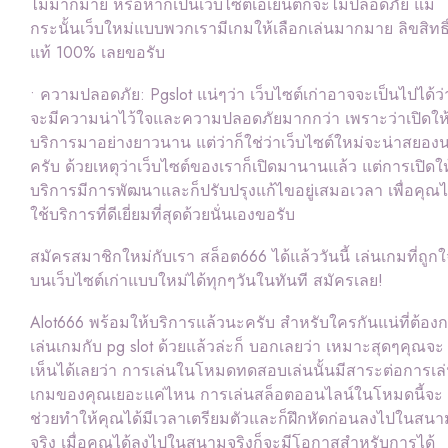
ไม่มากมาย หรือหากเป็นเว็บไซต์เอเย่นต์ก็จะไม่ปลอดภัย แม้
กระนั้นเว็บใหม่แบบพวกเรามีเกมให้เลือกเล่นมากมาย ลิขสิทธิ
แท้ 100% เลยขอรับ
• ความปลอดภัย: Pgslot แน่ๆว่า เว็บไซต์เก่าอาจจะเป็นไปได้ว่
จะมีความน่าไว้ใจและความปลอดภัยมากกว่า เพราะว่าเปิดให
บริการมาอย่างยาวนาน แต่ว่าก็ใช่ว่าเว็บไซต์ใหม่จะน่าสยอง
ครับ ด้วยเหตุว่าเว็บไซต์ของเราก็เปิดมานานแล้ว แต่การเปิดให
บริการมีการพัฒนาและก็ปรับปรุงแก้ไขอยู่เสมอเวลา เพื่อคุณไ
ใช้บริการที่ดีเยี่ยมที่สุดด้วยนั่นเองขอรับ
สมัครสมาชิกใหม่กับเรา สล็อต666 ได้แล้ววันนี้ เล่นเกมที่ถูกใ
บนเว็บไซต์เก่าแบบใหม่ได้ทุกๆวันในทันที สมัครเลย!
Alot666 พร้อมให้บริการแล้วนะครับ สำหรับใครกันแน่ที่ต้อง
เล่นเกมกับ pg slot ด้วยแล้วล่ะก็ บอกเลยว่า เหมาะสุดๆคุณจะ
เห็นได้เลยว่า การเล่นในโหมดทดสอบเล่นนั้นมีสาระต่อการเล
เกมของคุณเยอะแค่ไหน การเล่นสล็อตออนไลน์ในโหมดนี้จะ
ช่วยทำให้คุณได้มีเวลาเตรียมตัวและก็ฝึกหัดก่อนลงไปในสนา
จริง เมื่อคุณได้ลงไปในสนามจริงก็จะมีโอกาสสำหรับการได้