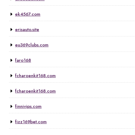
ek4567.com
erisauto.site
eu369clubs.com
faro168
fcharoenkit168.com
fcharoenkit168.com
finnivips.com
fizz169bet.com