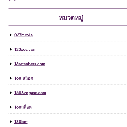
หมวดหมู่
037movie
123xos.com
13satanbets.com
168 สล็อต
1688vegasx.com
168สล็อต
188bet