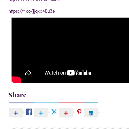
https://t.co/Jjqkb4Eu3e
Share