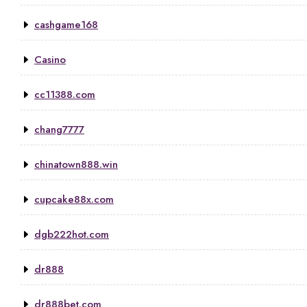
cashgame168
Casino
cc11388.com
chang7777
chinatown888.win
cupcake88x.com
dgb222hot.com
dr888
dr888bet.com