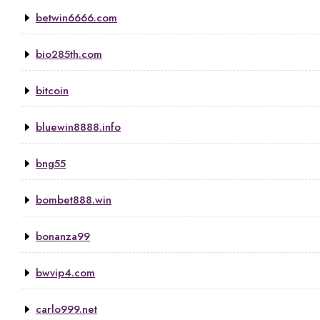
betwin6666.com
bio285th.com
bitcoin
bluewin8888.info
bng55
bombet888.win
bonanza99
bwvip4.com
carlo999.net