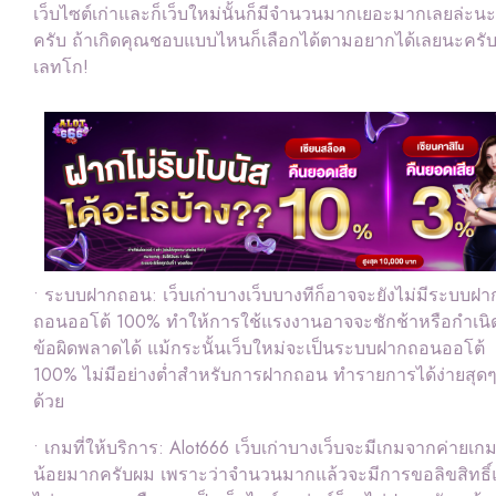
เว็บไซต์เก่าและก็เว็บใหม่นั้นก็มีจำนวนมากเยอะมากเลยล่ะนะ
ครับ ถ้าเกิดคุณชอบแบบไหนก็เลือกได้ตามอยากได้เลยนะครั
เลทโก!
• ระบบฝากถอน: เว็บเก่าบางเว็บบางทีก็อาจจะยังไม่มีระบบฝา
ถอนออโต้ 100% ทำให้การใช้แรงงานอาจจะชักช้าหรือกำเนิ
ข้อผิดพลาดได้ แม้กระนั้นเว็บใหม่จะเป็นระบบฝากถอนออโต้
100% ไม่มีอย่างต่ำสำหรับการฝากถอน ทำรายการได้ง่ายสุดๆ
ด้วย
• เกมที่ให้บริการ: Alot666 เว็บเก่าบางเว็บจะมีเกมจากค่ายเก
น้อยมากครับผม เพราะว่าจำนวนมากแล้วจะมีการขอลิขสิทธิ์