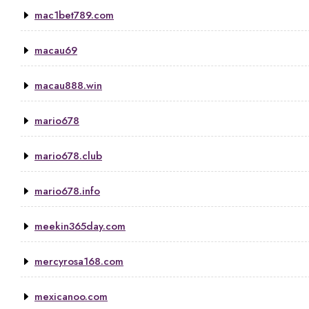
mac1bet789.com
macau69
macau888.win
mario678
mario678.club
mario678.info
meekin365day.com
mercyrosa168.com
mexicanoo.com